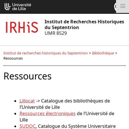
Aller
Cookies management panel
au
M
contenu
Institut de Recherches Historiques
du Septentrion
UMR 8529
Institut de recherches historiques du Septentrion
>
Bibliothèque
>
Ressources
Ressources
Lillocat
-> Catalogue des bibliothèques de
l’Université de Lille
Ressources électroniques
de l’Université de
Lille
SUDOC
, Catalogue du Système Universitaire