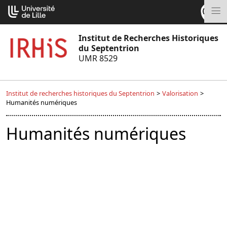
Aller
Cookies management panel
au
M
contenu
Institut de Recherches Historiques
du Septentrion
UMR 8529
Institut de recherches historiques du Septentrion
>
Valorisation
>
Humanités numériques
Humanités numériques