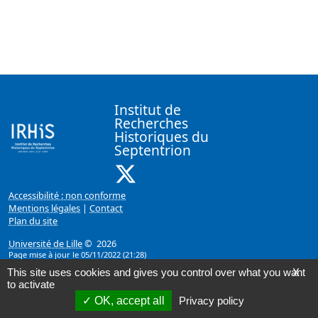
Institut de
Recherches
Historiques du
Septentrion
X ( Nouvelle fenêtre)
Accessibilité : non conforme
Mentions légales
|
Contact
Plan du site
Université de Lille
© 2026
Page mise à jour le 05/11/2022 (21:28)
This site uses cookies and gives you control over what you want
X
to activate
OK, accept all
Privacy policy