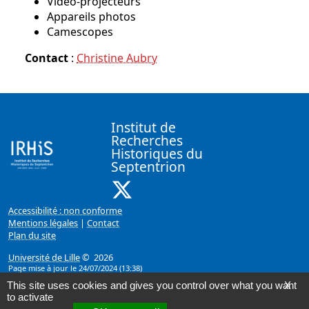
Vidéo-projecteurs
Appareils photos
Camescopes
Contact
:
Christine Aubry
Institut de
Recherches
Historiques du
Septentrion
X ( Nouvelle fenêtre)
Accessibilité : non conforme
Mentions légales
|
Contact
Plan du site
Université de Lille
© 2026
Page mise à jour le 24/07/2024 (13:38)
This site uses cookies and gives you control over what you want
X
to activate