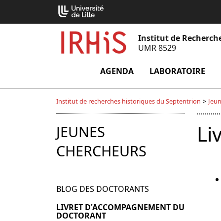
Aller
Cookies management panel
au
contenu
Institut de Recherch
UMR 8529
AGENDA
LABORATOIRE
m
Institut de recherches historiques du Septentrion
>
Jeun
Li
JEUNES
CHERCHEURS
BLOG DES DOCTORANTS
LIVRET D'ACCOMPAGNEMENT DU
DOCTORANT