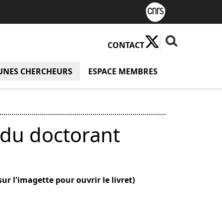
X ( Nouvelle fenê
Fermer la rech
Rechercher
CONTACT
u Valorisation
UNES CHERCHEURS
menu Jeunes chercheurs
ESPACE MEMBRES
menu Espace
du doctorant
 l'imagette pour ouvrir le livret)