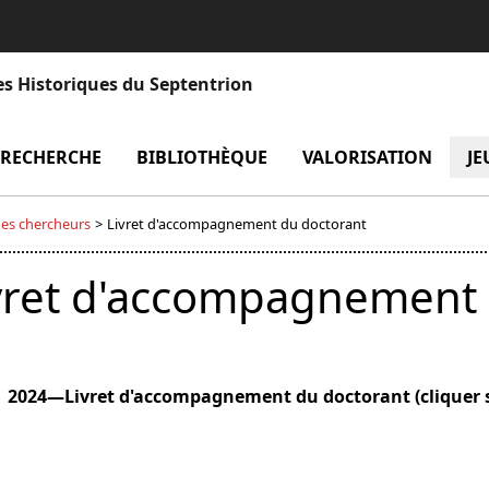
es Historiques du Septentrion
enu Laboratoire
RECHERCHE
menu Recherche
BIBLIOTHÈQUE
menu Bibliothèque
VALORISATION
men
JE
es chercheurs
>
Livret d'accompagnement du doctorant
vret d'accompagnement 
2024—Livret d'accompagnement du doctorant (cliquer sur