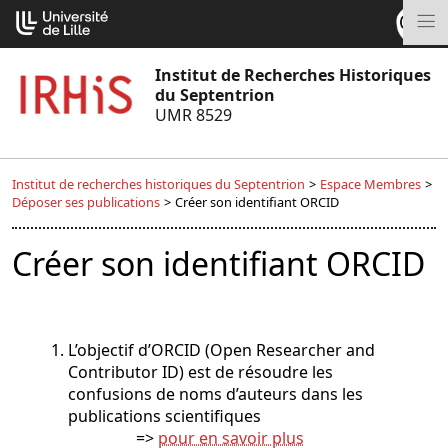
Aller
Cookies management panel
au
M
contenu
Institut de Recherches Historiques
du Septentrion
UMR 8529
Institut de recherches historiques du Septentrion
>
Espace Membres
>
Déposer ses publications
>
Créer son identifiant ORCID
Créer son identifiant ORCID
L’objectif d’ORCID (Open Researcher and
Contributor ID) est de résoudre les
confusions de noms d’auteurs dans les
publications scientifiques
=>
pour en savoir plus