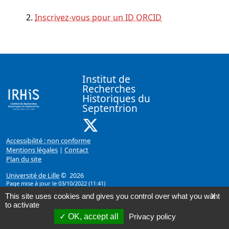
Inscrivez-vous pour un ID ORCID
Institut de
Recherches
Historiques du
Septentrion
X ( Nouvelle fenêtre)
Accessibilité : non conforme
Mentions légales
|
Contact
Plan du site
Université de Lille
© 2026
Page mise à jour le 03/10/2022 (11:41)
This site uses cookies and gives you control over what you want
X
to activate
OK, accept all
Privacy policy