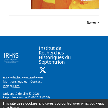
Retour
Institut de
Recherches
Historiques du
Septentrion
X ( Nouvelle fenêtre)
Accessibilité : non conforme
Mentions légales
|
Contact
Plan du site
Université de Lille
© 2026
Page mise à jour le 15/02/2017 (07:53)
This site uses cookies and gives you control over what you want
X
to activate