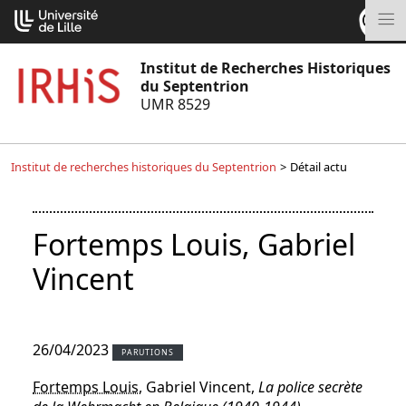
Aller
Cookies management panel
au
M
contenu
Institut de Recherches Historiques
du Septentrion
UMR 8529
Institut de recherches historiques du Septentrion
>
Détail actu
Fortemps Louis, Gabriel
Vincent
26/04/2023
PARUTIONS
Fortemps Louis
, Gabriel Vincent,
La police secrète