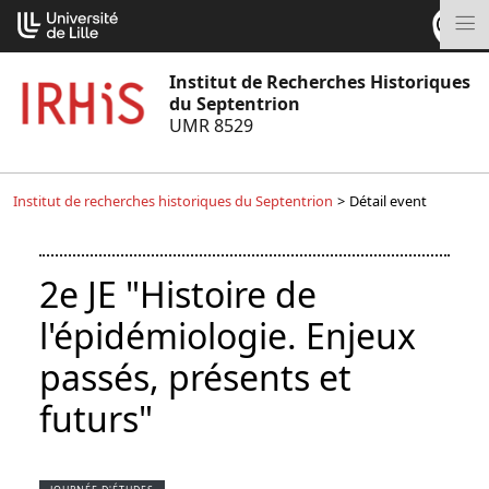
Aller
Cookies management panel
au
M
contenu
Institut de Recherches Historiques
du Septentrion
UMR 8529
Institut de recherches historiques du Septentrion
>
Détail event
2e JE "Histoire de
l'épidémiologie. Enjeux
passés, présents et
futurs"