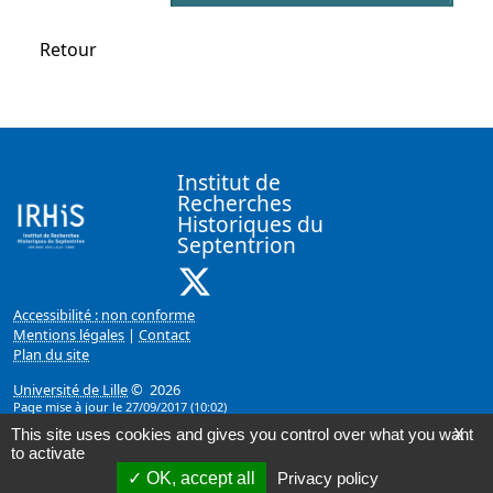
Retour
Institut de
Recherches
Historiques du
Septentrion
X ( Nouvelle fenêtre)
Accessibilité : non conforme
Mentions légales
|
Contact
Plan du site
Université de Lille
© 2026
Page mise à jour le 27/09/2017 (10:02)
This site uses cookies and gives you control over what you want
X
to activate
OK, accept all
Privacy policy