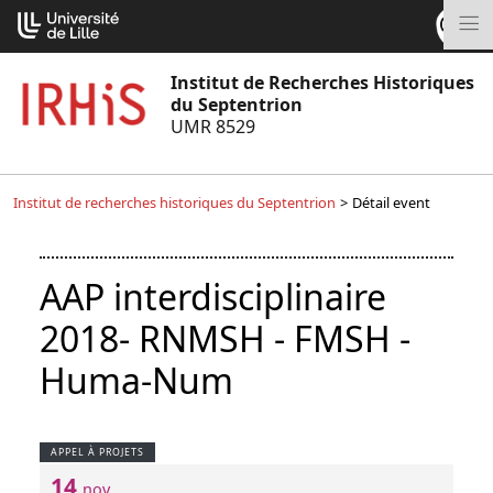
Aller
Cookies management panel
au
M
contenu
Institut de Recherches Historiques
du Septentrion
UMR 8529
Institut de recherches historiques du Septentrion
>
Détail event
AAP interdisciplinaire
2018- RNMSH - FMSH -
Huma-Num
APPEL À PROJETS
14
nov.