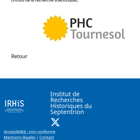
(Fonds de la recherche scientifique).
Retour
Institut de
Recherches
Historiques du
Septentrion
X ( Nouvelle fenêtre)
Accessibilité : non conforme
Mentions légales
|
Contact