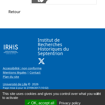
Retour
Institut de
Recherches
Historiques du
Septentrion
X ( Nouvelle fenêtre)
Accessibilité : non conforme
Mentions légales
|
Contact
Plan du site
Université de Lille
© 2026
Page mise à jour le 27/09/2017 (10:02)
This site uses cookies and gives you control over what you want
X
to activate
OK, accept all
Privacy policy