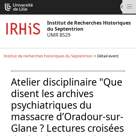
Aller
Cookies management panel
au
M
contenu
Institut de Recherches Historiques
du Septentrion
UMR 8529
Institut de recherches historiques du Septentrion
>
Détail event
Atelier disciplinaire "Que
disent les archives
psychiatriques du
massacre d’Oradour-sur-
Glane ? Lectures croisées