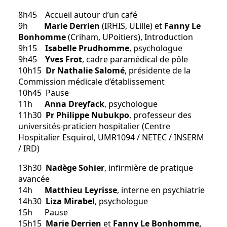
8h45 Accueil autour d’un café
9h
Marie Derrien
(IRHIS, ULille) et
Fanny Le
Bonhomme
(Criham, UPoitiers), Introduction
9h15
Isabelle Prudhomme
, psychologue
9h45
Yves Frot
, cadre paramédical de pôle
10h15
Dr Nathalie Salomé
, présidente de la
Commission médicale d’établissement
10h45 Pause
11h
Anna Dreyfack
, psychologue
11h30
Pr Philippe Nubukpo
, professeur des
universités-praticien hospitalier (Centre
Hospitalier Esquirol, UMR1094 / NETEC / INSERM
/ IRD)
13h30
Nadège Sohier
, infirmière de pratique
avancée
14h
Matthieu Leyrisse
, interne en psychiatrie
14h30
Liza Mirabel
, psychologue
15h Pause
15h15
Marie Derrien
et
Fanny Le Bonhomme,