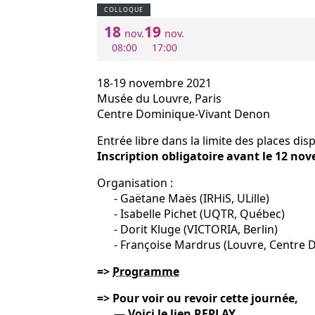
COLLOQUE
18
19
nov.
nov.
08:00
17:00
18-19 novembre 2021
Musée du Louvre, Paris
Centre Dominique-Vivant Denon
Entrée libre dans la limite des places dis
Inscription obligatoire avant le 12 no
Organisation :
- Gaëtane Maës (IRHiS, ULille)
- Isabelle Pichet (UQTR, Québec)
- Dorit Kluge (VICTORIA, Berlin)
- Françoise Mardrus (Louvre, Centre D
=>
Programme
=> Pour voir ou revoir cette journée,
— Voici le lien
REPLAY