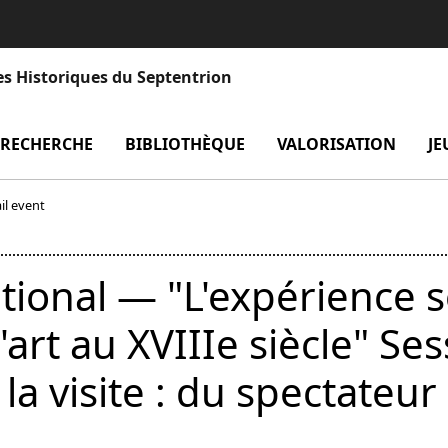
es Historiques du Septentrion
enu Laboratoire
RECHERCHE
menu Recherche
BIBLIOTHÈQUE
menu Bibliothèque
VALORISATION
men
JE
il event
tional — "L'expérience s
'art au XVIIIe siècle" Ses
la visite : du spectateur