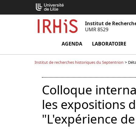
Aller
Cookies management panel
au
contenu
Institut de Recherch
UMR 8529
AGENDA
LABORATOIRE
m
Institut de recherches historiques du Septentrion
>
Déta
Colloque interna
les expositions d
"L'expérience de 