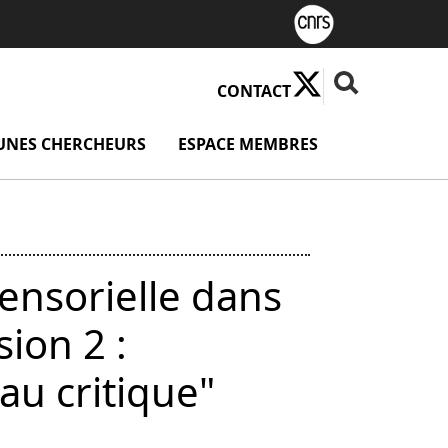
X ( Nouvelle fenê
Fermer la rech
Rechercher
CONTACT
u Valorisation
UNES CHERCHEURS
menu Jeunes chercheurs
ESPACE MEMBRES
menu Espace
ensorielle dans
sion 2 :
 au critique"