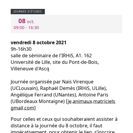
JOURNÉE D'ÉTUDES
08
oct.
09:00 - 16:30
vendredi 8 octobre 2021
9h-16h30
salle de séminaire de l'IRHiS, A1. 162
Université de Lille, site du Pont-de-Bois,
Villeneuve d'Ascq
Journée organisée par Naïs Virenque
(UCLouvain), Raphaël Demès (IRHiS, ULille),
Angélique Ferrand (UNantes), Antoine Paris
(UBordeaux Montaigne) [
je.animaux.matriciels
gmail
.
com
]
Pour celles et ceux qui souhaiteraient assister à
distance à la journée du 8 octobre, il faut
impérativement, pour obtenir le lien, s’inscrire