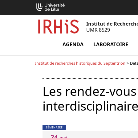
Aller
Cookies management panel
au
contenu
Institut de Recherch
UMR 8529
AGENDA
LABORATOIRE
m
Institut de recherches historiques du Septentrion
>
Déta
Les rendez-vous
interdisciplinai
SÉMINAIRE
24
mai