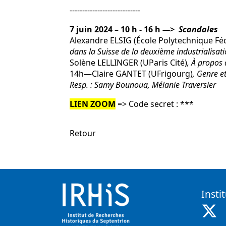
----------------------------
7 juin 2024 – 10 h - 16 h
—> Scandales
Alexandre ELSIG (École Polytechnique Fé
dans la Suisse de la deuxième industrialisat
Solène LELLINGER (UParis Cité)
, À propos
14h—Claire GANTET (UFrigourg)
, Genre e
Resp. : Samy Bounoua, Mélanie Traversier
LIEN ZOOM
=> Code secret : ***
Retour
Insti
X 