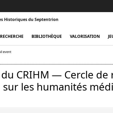
es Historiques du Septentrion
enu Laboratoire
RECHERCHE
menu Recherche
BIBLIOTHÈQUE
menu Bibliothèque
VALORISATION
men
JE
il event
 du CRIHM — Cercle de 
re sur les humanités méd