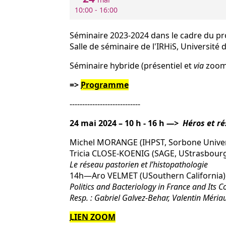
10:00 - 16:00
Séminaire 2023-2024 dans le cadre du pr
Salle de séminaire de l'IRHiS, Université 
Séminaire hybride (présentiel et
via
zoom
=>
Programme
----------------------------
24 mai 2024 – 10 h - 16 h
—> Héros et re
Michel MORANGE (IHPST, Sorbone Univers
Tricia CLOSE-KOENIG (SAGE, UStrasbour
Le réseau pastorien et l’histopathologie
14h—Aro VELMET (USouthern California)
Politics and Bacteriology in France and Its 
Resp. : Gabriel Galvez-Behar, Valentin Méria
LIEN ZOOM