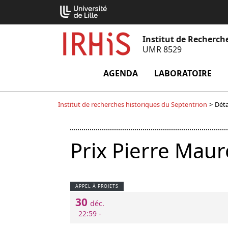
Aller
Cookies management panel
au
contenu
Institut de Recherch
UMR 8529
AGENDA
LABORATOIRE
m
Institut de recherches historiques du Septentrion
>
Déta
Prix Pierre Maur
APPEL À PROJETS
30
déc.
22:59 -