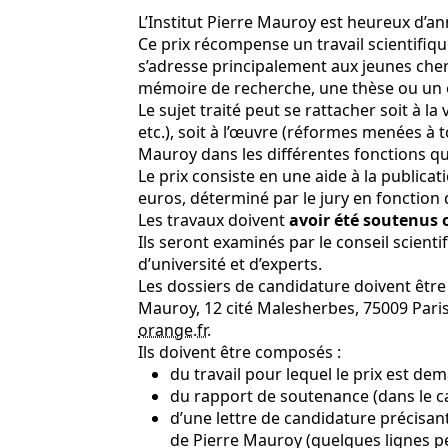
L’Institut Pierre Mauroy est heureux d’an
Ce prix récompense un travail scientifique
s’adresse principalement aux jeunes cherc
mémoire de recherche, une thèse ou un
Le sujet traité peut se rattacher soit à l
etc.), soit à l’œuvre (réformes menées à to
Mauroy dans les différentes fonctions qu
Le prix consiste en une aide à la publi
euros, déterminé par le jury en fonction d
Les travaux doivent
avoir été soutenus 
Ils seront examinés par le conseil scient
d’université et d’experts.
Les dossiers de candidature doivent être 
Mauroy, 12 cité Malesherbes, 75009 Paris
orange
.
fr
.
Ils doivent être composés :
du travail pour lequel le prix est de
du rapport de soutenance (dans le ca
d’une lettre de candidature précisant 
de Pierre Mauroy (quelques lignes pe