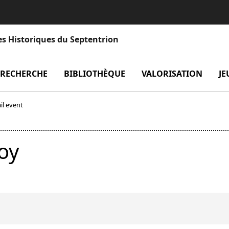
es Historiques du Septentrion
enu Laboratoire
RECHERCHE
menu Recherche
BIBLIOTHÈQUE
menu Bibliothèque
VALORISATION
men
JE
il event
oy